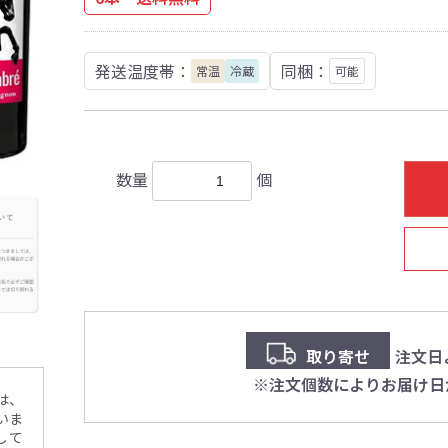
発送温度帯：
同梱：
常温
冷蔵
可能
数量
個
取り寄せ
注文日
※注文個数によりお届け日
は、
いま
して