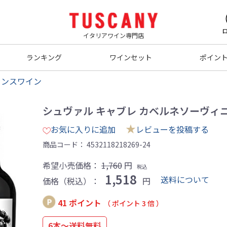
イタリアワイン専門店
ランキング
ワインセット
ポイン
ランスワイン
シュヴァル キャブレ カベルネソーヴィニヨン 
★
お気に入りに追加
レビューを投稿する
商品コード：
4532118218269-24
希望小売価格：
1,760
円
税込
1,518
送料について
価格（税込）：
円
41 ポイント
（ ポイント 3 倍 ）
6本～送料無料