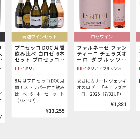
ロゼワイン
発泡ロゼワイン
間
ファルネーゼ ファン
カステッロ ディ グッ
本
ティーニ チェラズオ
サーゴ フランチャコ
協
ーロ ダブルッツォ
ルタ インガンニ ロゼ
パ
2025
2019
イタリア アブルッツォ
イタリア ロンバルディア
月
まさにカサーレ ヴェッキ
限定特別価格！ピノ ネロ
み
オのロゼ！「チェラズオ
100％で造るフランチャ
ト
ーロ」2025（7/31UP）
コルタ（7/29UP）
¥1,881
¥4,400
5