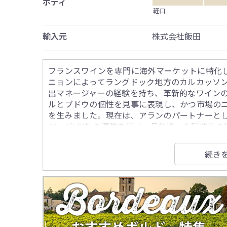
ボディ
軽口
輸入元
株式会社飯田
フランスワインを専門に海外マーケットに特化して
ニョンによってラングドック地方のカルカッソ
出マネージャーの経験を持ち、革新的なワイン
ルとブドウの個性を見事に表現し、かつ市場の
を生みました。現在は、アランのパートナーと
ジェがLGI社の運営を行い、長年培った醸造家
層ユニークなワインを造っています。
続き