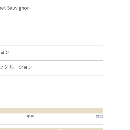
net Sauvignon
ニヨン
ック ルーション
中辛
甘口