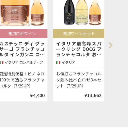
発泡ワインセット
赤ワインセット
ミ
イタリア最高峰スパ
果実味あふれるジュ
ピエト
ークリング DOCG フ
ーシーな旨味！イタ
トナの
ランチャコルタ お値
リア屈指のコスパ赤
門に最
打ち感抜群 個性の異
モンテプルチアーノ
ラドル
イタリア
イタリア アブルッツォ
イタリ
なる3生産者 飲み比べ
ダブルッツォ 人気生
ガンス
白ロゼ3本セット
産者 飲み比べ 5本セ
ントリ
お値打ちフランチャコル
人気生産者で楽しむモン
エトナ
ット
白ロゼ
タ飲み比べ白ロゼ3本セ
テプルチアーノ飲み比べ
エトラ
ット（7/29UP）
5本セット（7/29UP）
3本セッ
¥13,662
¥10,824