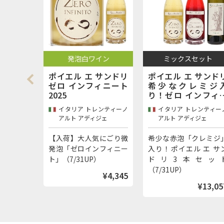
イン
ミックスセット
発泡ワインセット
サンドリ
ポイエル エ サンドリ
プロセッコ DOC 月
ィニート
希少なクレミジ入
飲み比べ 白ロゼ 6
り！ゼロ インフィニ
セット プロセッコ
ート ポイエル エ サン
会ロゴ入りストッ
ンティーノ
イタリア トレンティーノ
イタリア
ドリ 3本セット
ー付
ジェ
アルト アディジェ
8月はプロセッコDOC
にごり微
希少な赤泡「クレミジ」
間！ストッパー付き飲
フィニー
入り！ポイエル エ サン
比べ6本セッ
）
ドリ3本セット
（7/31UP）
（7/31UP）
¥4,345
¥13,25
¥13,057