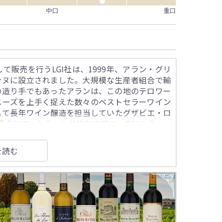
●
中口
重口
販売を行うLGI社は、1999年、アラン・グリ
ンヌに設立されました。大規模な生産者組合で輸
の造り手でもあったアランは、この地のテロワー
ニーズを上手く捉えた数々のベストセラーワイン
して長年ワイン醸造を担当していたグザビエ・ロ
の視点とマーケティング的なアプローチにより、一
を読む