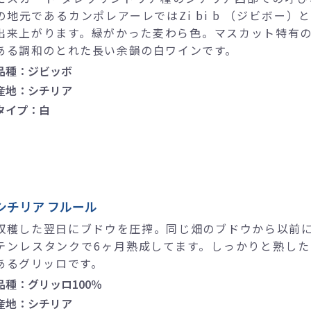
の地元であるカンポレアーレではZi bi b （ジビボー
出来上がります。緑がかった麦わら色。マスカット特有
ある調和のとれた長い余韻の白ワインです。
品種：ジビッボ
産地：シチリア
タイプ：白
シチリア フルール
収穫した翌日にブドウを圧搾。同じ畑のブドウから以前
テンレスタンクで6ヶ月熟成してます。しっかりと熟し
あるグリッロです。
品種：グリッロ100％
産地：シチリア