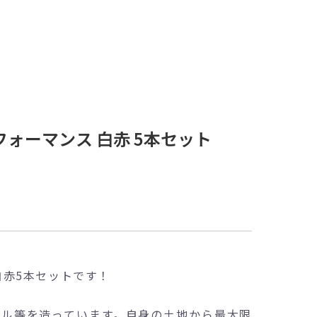
ォーマンス 白赤 5本セット
赤5本セットです！
イル等を造っています。自身の土地から最大限