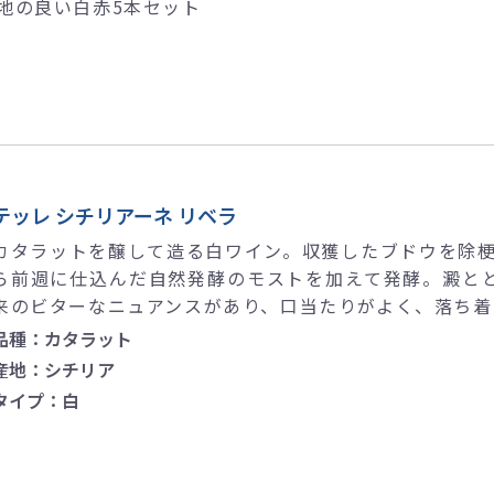
地の良い白赤5本セット
テッレ シチリアーネ リベラ
カタラットを醸して造る白ワイン。収獲したブドウを除
ら前週に仕込んだ自然発酵のモストを加えて発酵。澱と
来のビターなニュアンスがあり、口当たりがよく、落ち着
品種：カタラット
産地：シチリア
タイプ：白