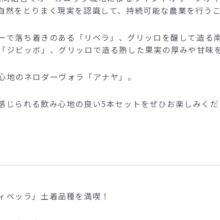
自然をとりまく現実を認識して、持続可能な農業を行う
ーで落ち着きのある「リベラ」、グリッロを醸して造る
「ジビッボ」、グリッロで造る熟した果実の厚みや甘味
心地のネロダーヴォラ「アナヤ」。
感じられる飲み心地の良い5本セットをぜひお楽しみくだ
ィベッラ」土着品種を満喫！