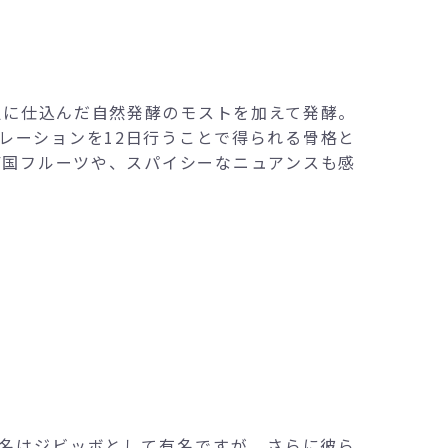
週に仕込んだ自然発酵のモストを加えて発酵。
レーションを12日行うことで得られる骨格と
南国フルーツや、スパイシーなニュアンスも感
び名はジビッボとして有名ですが、さらに彼ら