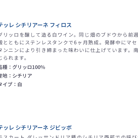
テッレ シチリアーネ フィロス
グリッロを醸して造る白ワイン。同じ畑のブドウから前
澱とともにステンレスタンクで6ヶ月熟成。発酵中にマセ
タンニンにより引き締まった味わいに仕上げています。
じられます。
品種：グリッロ100％
産地：シチリア
タイプ：白
テッレ シチリアーネ ジビッボ
モスカート ダレッサンドリア種のシチリア西部での呼