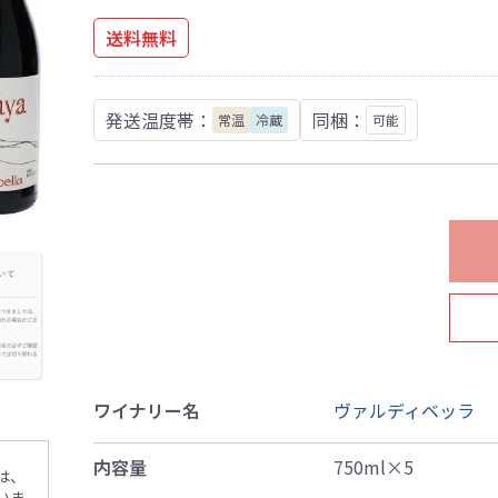
送料無料
発送温度帯：
同梱：
常温
冷蔵
可能
ワイナリー名
ヴァルディベッラ
内容量
750ml×5
は、
いま