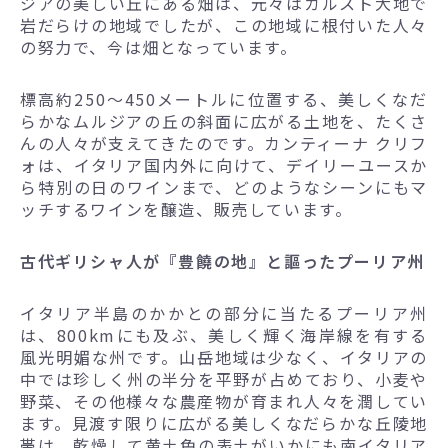
ジアの美しい丘にある畑は、元々はカルスト大地で
岩だらけの地域でしたが、この地域に根付いた人々
の努力で、今は畑となっています。
標高約250～450メートルに位置する、美しくなだ
らかなムルジアの丘の斜面に広がる土地を、たくさ
んの人々が支えてきたのです。カンティーナ クリフ
ォは、イタリア国内外に向けて、デイリーユースか
ら特別の日のワインまで、どのようなシーンにもマ
ッチするワインを醸造、販売しています。
古代ギリシャ人が『豊饒の地』と謳ったプーリア州
イタリア半島のかかとの部分に当たるプーリア州
は、800kmにも及ぶ、美しく輝く海岸線を有する
風光明媚な州です。山岳地域は少なく、イタリアの
中では珍しく州の半分を平野が占めており、小麦や
野菜、その他様々な農産物が育まれ人々を潤してい
ます。見渡す限りに広がる美しくなだらかな丘陵地
帯は、乾燥して黄土色の表土がいかにも南イタリア