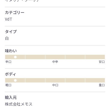
カテゴリー
VdT
タイプ
白
味わい
●
辛口
中辛
甘口
ボディ
●
軽口
中口
重口
輸入元
株式会社メモス