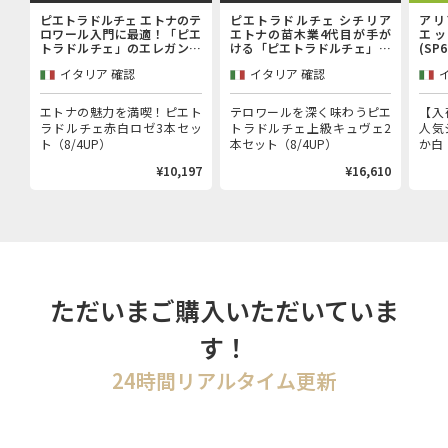
ピエトラドルチェ エトナのテ
ピエトラドルチェ シチリア
アリ
ロワール入門に最適！「ピエ
エトナの苗木業4代目が手が
エッ
トラドルチェ」のエレガンス
ける「ピエトラドルチェ」上
(SP
を堪能するエントリーキュヴ
級キュヴェ赤白2本セット
イタリア 確認
イタリア 確認
ェ赤白ロゼ3本セット
エトナの魅力を満喫！ピエト
テロワールを深く味わうピエ
【入
ラドルチェ赤白ロゼ3本セッ
トラドルチェ上級キュヴェ2
人気
ト（8/4UP）
本セット（8/4UP）
か白（
¥10,197
¥16,610
ただいまご購入いただいていま
す！
24時間リアルタイム更新