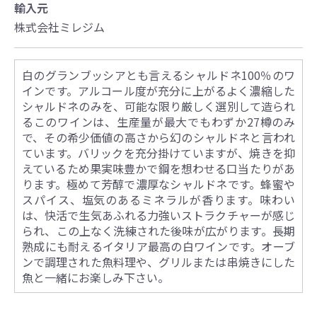
輸入元
株式会社ミレジム
白のグランブッシアとも言えるシャルドネ100％のワ
インです。アルコール度が充分に上がるよく濃縮した
シャルドネのみを、可能な限り厳しく選別して造られ
るこのワインは、生産量が最大でもわずか27樽のみ
で、その希少価値の高さから幻のシャルドネと言われ
ています。バリックを充分掛けていますが、焼きを抑
えているため果実味豊かで鋼を想わせる口当たりがあ
ります。極めて芳醇で濃厚なシャルドネです。蜂蜜や
スパイス、塩気のあるミネラルが香ります。味わい
は、快活で生気あふれる力強いストラクチャーが感じ
られ、この上なく洗練された後味が広がります。長期
熟成にも耐えるイタリア最高の白ワインです。オーブ
ンで調理された魚料理や、グリルまたは串焼きにした
魚と一緒にお楽しみ下さい。