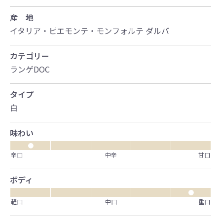
産 地
イタリア・ピエモンテ・モンフォルテ ダルバ
カテゴリー
ランゲDOC
タイプ
白
味わい
●
辛口
中辛
甘口
ボディ
●
軽口
中口
重口