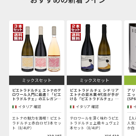
ミックスセット
ミックスセット
ピエトラドルチェ エトナのテ
ピエトラドルチェ シチリア
アリ
ロワール入門に最適！「ピエ
エトナの苗木業4代目が手が
エッ
トラドルチェ」のエレガンス
ける「ピエトラドルチェ」上
(SP
を堪能するエントリーキュヴ
級キュヴェ赤白2本セット
イタリア 確認
イタリア 確認
ェ赤白ロゼ3本セット
エトナの魅力を満喫！ピエト
テロワールを深く味わうピエ
【入
ラドルチェ赤白ロゼ3本セッ
トラドルチェ上級キュヴェ2
人気
ト（8/4UP）
本セット（8/4UP）
か白（
¥10,197
¥16,610