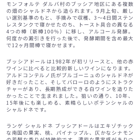
モンフォルテ ダルバ村のブッシア地区にある複数
の畑のシャルドネから造られます。9月上旬、厳し
い選別基準のもと、手摘みで収穫、3～4日間ステン
レスタンクで寝かせたのち、トースト具合の異なる
4つの樽（新樽100％）に移し、アルコール発酵。
何度かの澱引きを行った後で、発酵期間を含め最大
で12ヶ月間樽で寝かせます。
ブッシアドールは1982年が初リリースと、他の赤
ワインに比べると比較的新しいワインになります。
アルドコンテルノ氏がブルゴーニュのシャルドネが
好きだったこと、そしてバローロのようにストラク
チャーがあり、長期熟成ができる白ワインを造りた
かったことで生まれました。狙いの通り、10年、
15年後にも楽しめる、素晴らしいポテンシャルの
シャルドネです。
ランゲ シャルドネ ブッシアドールはエキゾチック
な南国の果実、桃、パイナップル、仄かなシナモン
の芳醇な香りが特徴的です。濃密な果実感がありつ