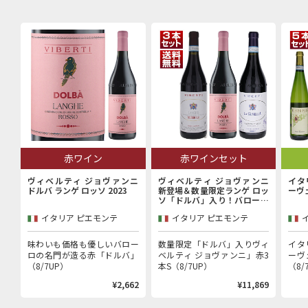
赤ワイン
赤ワインセット
ヴィベルティ ジョヴァンニ
ヴィベルティ ジョヴァンニ
イタ
ドルバ ランゲ ロッソ 2023
新登場＆数量限定ランゲ ロッ
ーヴ
ソ「ドルバ」入り！バローロ
村で100年以上続く歴史的生
イタリア ピエモンテ
イタリア ピエモンテ
産者「ヴィベルティ ジョヴァ
ンニ」赤3本セット
味わいも価格も優しいバロー
数量限定「ドルバ」入りヴィ
イタ
ロの名門が造る赤「ドルバ」
ベルティ ジョヴァンニ」赤3
ーヴ
（8/7UP）
本S（8/7UP）
（8/
¥2,662
¥11,869