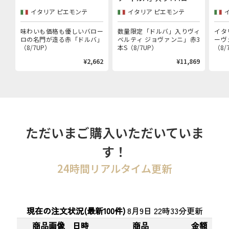
村で100年以上続く歴史的生
イタリア ピエモンテ
イタリア ピエモンテ
産者「ヴィベルティ ジョヴァ
ンニ」赤3本セット
味わいも価格も優しいバロー
数量限定「ドルバ」入りヴィ
イタ
ロの名門が造る赤「ドルバ」
ベルティ ジョヴァンニ」赤3
ーヴ
（8/7UP）
本S（8/7UP）
（8/
¥2,662
¥11,869
ただいまご購入いただいていま
す！
24時間リアルタイム更新