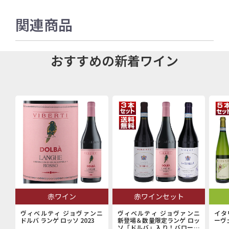
関連商品
おすすめの新着ワイン
赤ワイン
赤ワインセット
ヴィベルティ ジョヴァンニ
ヴィベルティ ジョヴァンニ
イタ
ドルバ ランゲ ロッソ 2023
新登場＆数量限定ランゲ ロッ
ーヴ
ソ「ドルバ」入り！バローロ