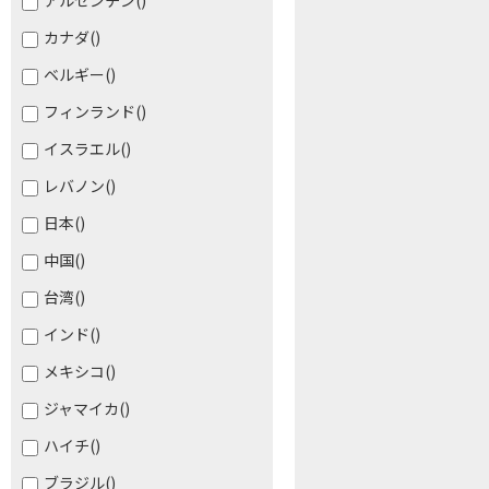
アルゼンチン
()
カナダ
()
ベルギー
()
フィンランド
()
イスラエル
()
レバノン
()
日本
()
中国
()
台湾
()
インド
()
メキシコ
()
ジャマイカ
()
ハイチ
()
ブラジル
()