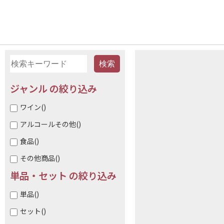
ジャンル の絞り込み
ワイン
()
アルコールその他
()
食品
()
その他商品
()
単品・セット の絞り込み
単品
()
セット
()