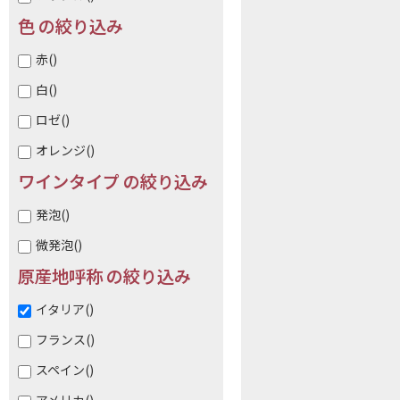
色 の絞り込み
赤
()
白
()
ロゼ
()
オレンジ
()
ワインタイプ の絞り込み
発泡
()
微発泡
()
原産地呼称 の絞り込み
イタリア
()
フランス
()
スペイン
()