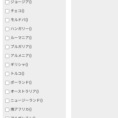
ジョージア
()
チェコ
()
モルドバ
()
ハンガリー
()
ルーマニア
()
ブルガリア
()
アルメニア
()
ギリシャ
()
トルコ
()
ポーランド
()
オーストラリア
()
ニュージーランド
()
南アフリカ
()