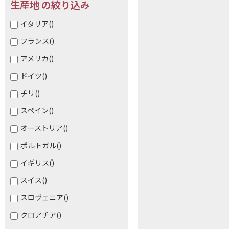
生産地 の絞り込み
イタリア
()
フランス
()
アメリカ
()
ドイツ
()
チリ
()
スペイン
()
オーストリア
()
ポルトガル
()
イギリス
()
スイス
()
スロヴェニア
()
クロアチア
()