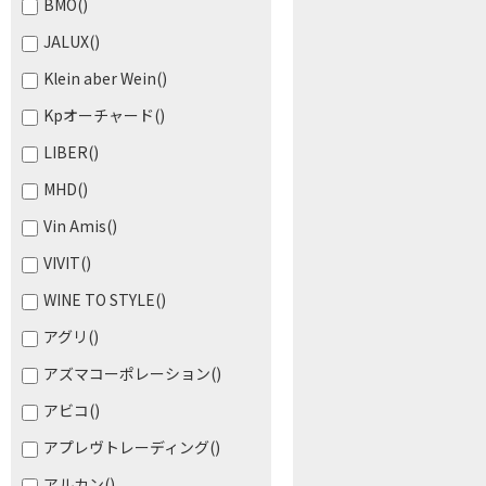
BMO
()
JALUX
()
Klein aber Wein
()
Kpオーチャード
()
LIBER
()
MHD
()
Vin Amis
()
VIVIT
()
WINE TO STYLE
()
アグリ
()
アズマコーポレーション
()
アビコ
()
アプレヴトレーディング
()
アルカン
()