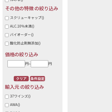
その他の特徴 の絞り込み
スクリューキャップ
()
ALC.10％未満
()
バイオーダー
()
酸化防止剤無添加
()
価格の絞り込み
~
円
円
クリア
条件設定
輸入元 の絞り込み
37ワインズ
()
AWA
()