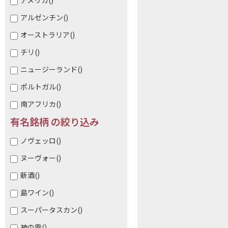
アメリカ
()
アルゼンチン
()
オーストラリア
()
チリ
()
ニュージーランド
()
ポルトガル
()
南アフリカ
()
有名銘柄 の絞り込み
ノヴェッロ
()
ヌーヴォー
()
新酒
()
島ワイン
()
スーパータスカン
()
神の雫
()