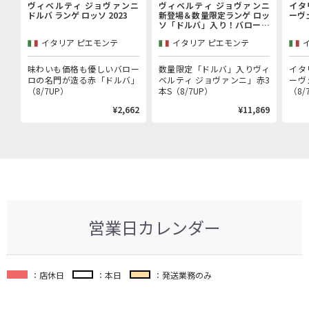
ヴィベルティ ジョヴァンニ
ヴィベルティ ジョヴァンニ
イタ
ドルバ ランゲ ロッソ 2023
新登場＆数量限定ランゲ ロッ
ーヴ
ソ「ドルバ」入り！バローロ
村で100年以上続く歴史的生
イタリア ピエモンテ
イタリア ピエモンテ
産者「ヴィベルティ ジョヴァ
ンニ」赤3本セット
味わいも価格も優しいバロー
数量限定「ドルバ」入りヴィ
イタ
ロの名門が造る赤「ドルバ」
ベルティ ジョヴァンニ」赤3
ーヴ
（8/7UP）
本S（8/7UP）
（8/
¥2,662
¥11,869
営業日カレンダー
：店休日
：本日
：発送業務のみ